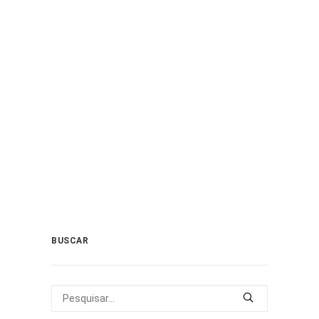
que for tirar ou renovar
habilitação
Conforme a proposta, o exame toxicológico
para verificar o consumo de substâncias
psicoativas terá alcance…
by PVST
BUSCAR