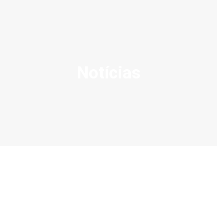
Notícias
SOBRE NÓS
AÇÕES
VISÃO ZERO
NOSSA HISTÓRIA
BIBLIOTECA
CONTATO
SEARCH
90% dos acidentes com