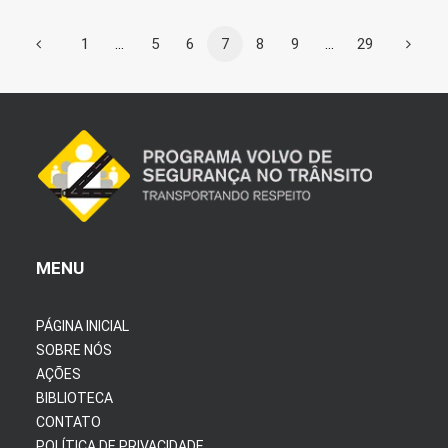
1
…
5
6
7
8
9
…
29
MENU
PÁGINA INICIAL
SOBRE NÓS
AÇÕES
BIBLIOTECA
CONTATO
POLÍTICA DE PRIVACIDADE