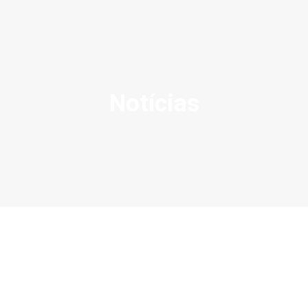
Notícias
SOBRE NÓS
AÇÕES
VISÃO ZERO
NOSSA HISTÓRIA
BIBLIOTECA
CONTATO
SEARCH
Catarinense, a segurança