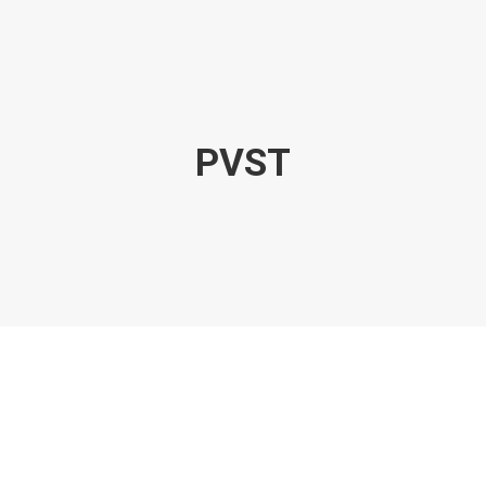
PVST
SOBRE NÓS
AÇÕES
VISÃO ZERO
NOSSA HISTÓRIA
BIBLIOTECA
CONTATO
SEARCH
Tecnologias de segurança