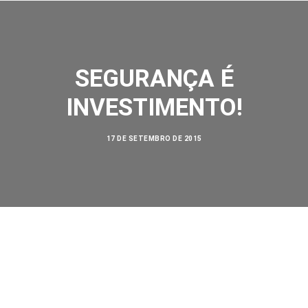
SEGURANÇA É
INVESTIMENTO!
SOBRE NÓS
17 DE SETEMBRO DE 2015
AÇÕES
VISÃO ZERO
NOSSA HISTÓRIA
BIBLIOTECA
CONTATO
SEARCH