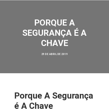
PORQUE A
SEGURANÇA É A
CHAVE
SOBRE NÓS
AÇÕES
29 DE ABRIL DE 2019
VISÃO ZERO
NOSSA HISTÓRIA
BIBLIOTECA
CONTATO
Porque A Segurança
SEARCH
é A Chave