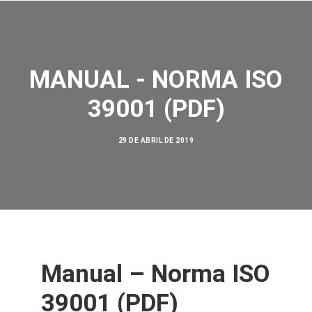
MANUAL - NORMA ISO
39001 (PDF)
SOBRE NÓS
29 DE ABRIL DE 2019
AÇÕES
VISÃO ZERO
NOSSA HISTÓRIA
BIBLIOTECA
CONTATO
Manual – Norma ISO
SEARCH
39001 (PDF)