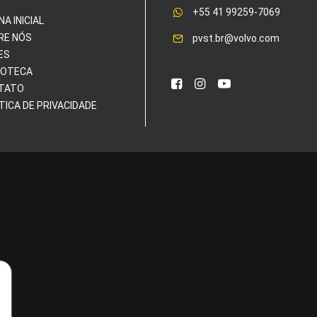
+55 41 99259-7069
NA INICIAL
RE NÓS
pvst.br@volvo.com
ES
IOTECA
TATO
TICA DE PRIVACIDADE