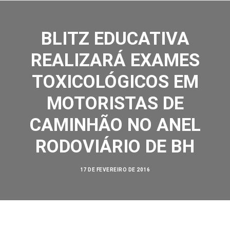
BLITZ EDUCATIVA
REALIZARÁ EXAMES
TOXICOLÓGICOS EM
SOBRE NÓS
MOTORISTAS DE
AÇÕES
CAMINHÃO NO ANEL
VISÃO ZERO
RODOVIÁRIO DE BH
NOSSA HISTÓRIA
BIBLIOTECA
17 DE FEVEREIRO DE 2016
CONTATO
SEARCH