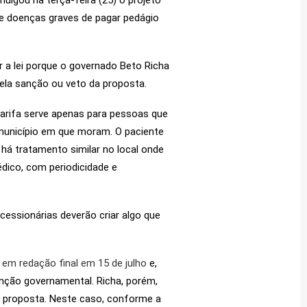
ulgou na terça-feira (25) o projeto
 de doenças graves de pagar pedágio
r a lei porque o governado Beto Richa
ela sanção ou veto da proposta.
tarifa serve apenas para pessoas que
unicípio em que moram. O paciente
há tratamento similar no local onde
édico, com periodicidade e
cessionárias deverão criar algo que
em redação final em 15 de julho
e,
nção governamental. Richa, porém,
 proposta. Neste caso, conforme a