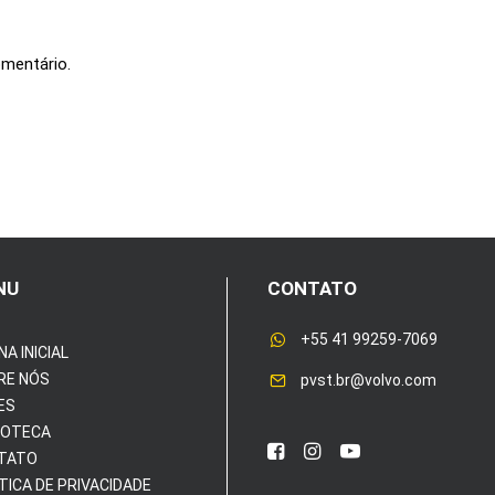
omentário.
NU
CONTATO
+55 41 99259-7069
NA INICIAL
RE NÓS
pvst.br@volvo.com
ES
IOTECA
TATO
TICA DE PRIVACIDADE