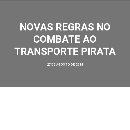
NOVAS REGRAS NO
COMBATE AO
TRANSPORTE PIRATA
SOBRE NÓS
AÇÕES
27 DE AGOSTO DE 2014
VISÃO ZERO
NOSSA HISTÓRIA
BIBLIOTECA
CONTATO
SEARCH