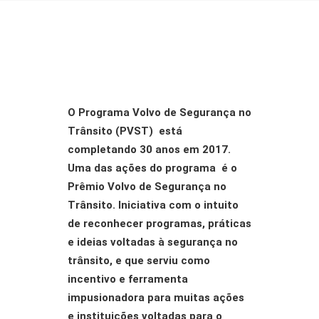
O Programa Volvo de Segurança no
SOBRE NÓS
Trânsito (PVST) está
completando 30 anos em 2017.
AÇÕES
Uma das ações do programa é o
VISÃO ZERO
Prêmio Volvo de Segurança no
Trânsito. Iniciativa com o intuito
NOSSA HISTÓRIA
de reconhecer programas, práticas
BIBLIOTECA
e ideias voltadas à segurança no
CONTATO
trânsito, e que serviu como
incentivo e ferramenta
SEARCH
impusionadora para muitas ações
e instituições voltadas para o