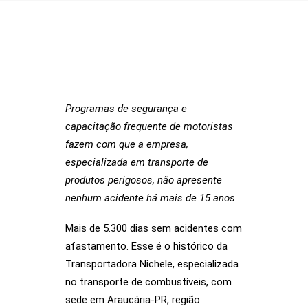
Programas de segurança e
SOBRE NÓS
capacitação frequente de motoristas
fazem com que a empresa,
AÇÕES
especializada em transporte de
VISÃO ZERO
produtos perigosos, não apresente
nenhum acidente há mais de 15 anos.
NOSSA HISTÓRIA
BIBLIOTECA
Mais de 5.300 dias sem acidentes com
afastamento. Esse é o histórico da
CONTATO
Transportadora Nichele, especializada
SEARCH
no transporte de combustíveis, com
sede em Araucária-PR, região