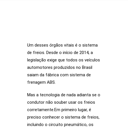
Um desses órgãos vitais é o sistema
SOBRE NÓS
de freios. Desde o início de 2014, a
legislação exige que todos os veículos
AÇÕES
automotores produzidos no Brasil
VISÃO ZERO
saiam da fábrica com sistema de
frenagem ABS.
NOSSA HISTÓRIA
BIBLIOTECA
Mas a tecnologia de nada adianta se o
condutor não souber usar os freios
CONTATO
corretamente.Em primeiro lugar, é
SEARCH
preciso conhecer o sistema de freios,
incluindo o circuito pneumático, os