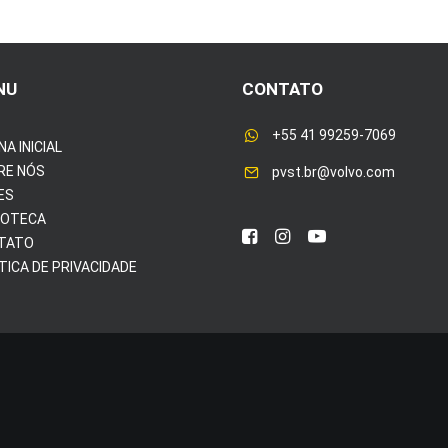
NU
CONTATO
+55 41 99259-7069
NA INICIAL
RE NÓS
pvst.br@volvo.com
ES
IOTECA
TATO
TICA DE PRIVACIDADE